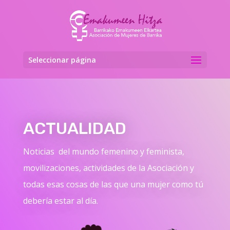
Seleccionar página
ACTUALIDAD
Noticias del mundo femenino y feminista,
movilizaciones, actividades de la Asociación y
todas esas cosas de las que una mujer como tú
debería estar al día.