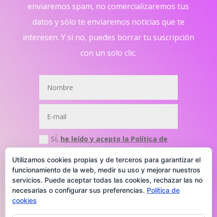
enviaremos spam, no comercializaremos tus
datos y sólo te enviaremos noticias que te
interesen. Y si no, puedes borrar tu suscripción
con un solo clic.
SÍ,
he leído y acepto la Política de
Privacidad
Utilizamos cookies propias y de terceros para garantizar el
Enviar
funcionamiento de la web, medir su uso y mejorar nuestros
servicios. Puede aceptar todas las cookies, rechazar las no
necesarias o configurar sus preferencias.
Política de
cookies