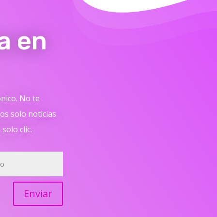
a en
ónico. No te
s solo noticias
solo clic.
Enviar