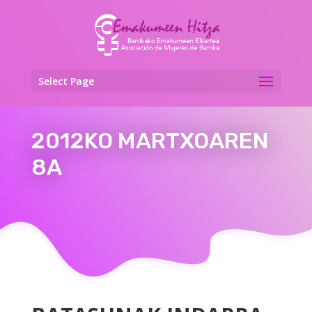
Select Page
2012KO MARTXOAREN
8A