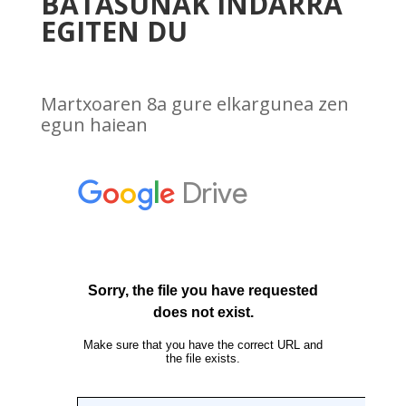
BATASUNAK INDARRA
EGITEN DU
Martxoaren 8a gure elkargunea zen
egun haiean