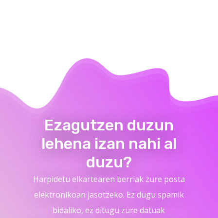
Ezagutzen duzun
lehena izan nahi al
duzu?
Harpidetu elkartearen berriak zure posta
elektronikoan jasotzeko. Ez dugu spamik
bidaliko, ez ditugu zure datuak