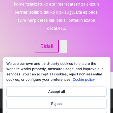
komertzializatuko eta interesatzen zaizkizun
berriak soilik bidaliko dizkizugu. Eta ez bada,
zure harpidetza klik bakar batekin ezaba
dezakezu.
Bidali
We use our own and third-party cookies to ensure the
website works properly, measure usage, and improve our
services. You can accept all cookies, reject non-essential
cookies, or configure your preferences.
Cookie policy
Accept all
Aviso Legal
Política de Privacidad
Política de cookies
Reject