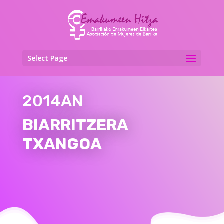
Select Page
2014AN
BIARRITZERA
TXANGOA