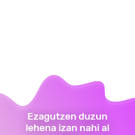
Ezagutzen duzun
lehena izan nahi al