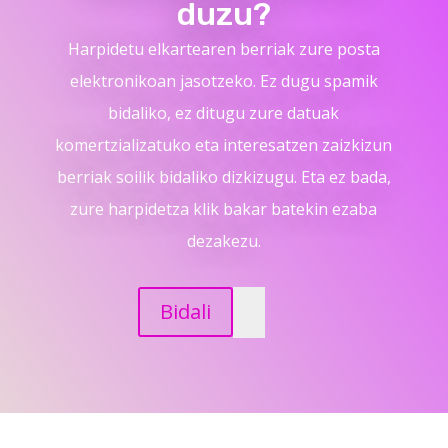
duzu?
Harpidetu elkartearen berriak zure posta
elektronikoan jasotzeko. Ez dugu spamik
bidaliko, ez ditugu zure datuak
komertzializatuko eta interesatzen zaizkizun
berriak soilik bidaliko dizkizugu. Eta ez bada,
zure harpidetza klik bakar batekin ezaba
dezakezu.
Bidali