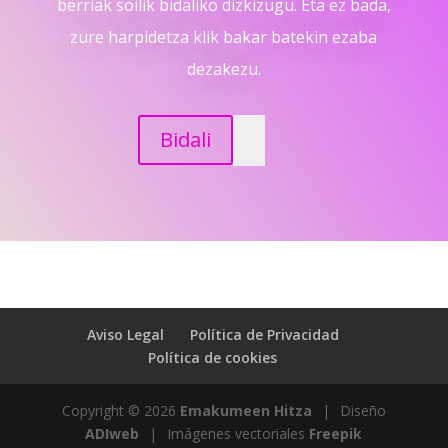
berriak soilik bidaliko dizkizugu. Eta ez bada,
zure harpidetza klik bakar batekin ezaba
dezakezu.
Bidali
Aviso Legal
Política de Privacidad
Política de cookies
Copyright © 2026
Emakumeen Hitza
|
Diseño
ADIweb
|
Imágenes vectoriales
Freepik