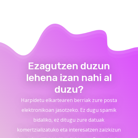
Ezagutzen duzun
lehena izan nahi al
duzu?
Harpidetu elkartearen berriak zure posta
elektronikoan jasotzeko. Ez dugu spamik
bidaliko, ez ditugu zure datuak
komertzializatuko eta interesatzen zaizkizun