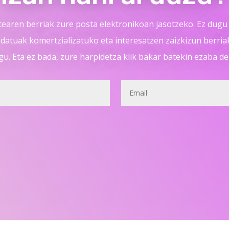
tearen berriak zure posta elektronikoan jasotzeko. Ez dugu 
 datuak komertzializatuko eta interesatzen zaizkizun berriak 
gu. Eta ez bada, zure harpidetza klik bakar batekin ezaba d