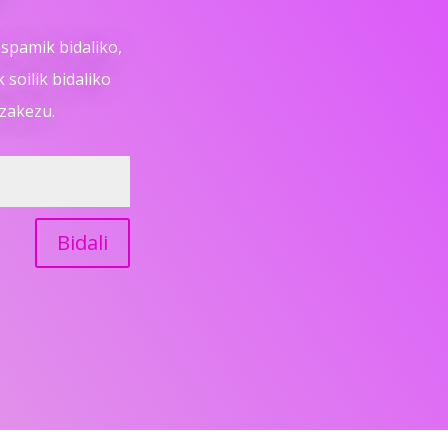
spamik bidaliko,
soilik bidaliko
ezakezu.
Bidali