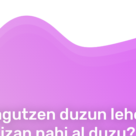
agutzen duzun leh
izan nahi al duzu?