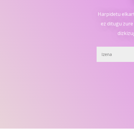
Harpidetu elkar
ez ditugu zure
dizkizu