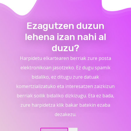
Ezagutzen duzun
lehena izan nahi al
duzu?
Harpidetu elkartearen berriak zure posta
elektronikoan jasotzeko. Ez dugu spamik
bidaliko, ez ditugu zure datuak
komertzializatuko eta interesatzen zaizkizun
berriak soilik bidaliko dizkizugu. Eta ez bada,
zure harpidetza klik bakar batekin ezaba
dezakezu.