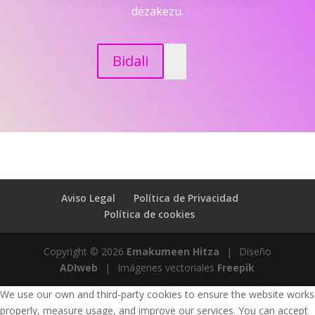
dezakezu.
Bidali
Aviso Legal
Política de Privacidad
Política de cookies
Copyright © 2026
Emakumeen Hitza
|
Diseño
ADIweb
|
Imágenes vectoriales
Freepik
We use our own and third-party cookies to ensure the website works
properly, measure usage, and improve our services. You can accept