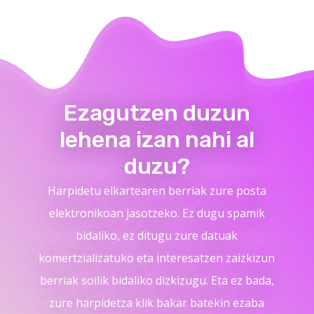
Ezagutzen duzun
lehena izan nahi al
duzu?
Harpidetu elkartearen berriak zure posta
elektronikoan jasotzeko. Ez dugu spamik
bidaliko, ez ditugu zure datuak
komertzializatuko eta interesatzen zaizkizun
berriak soilik bidaliko dizkizugu. Eta ez bada,
zure harpidetza klik bakar batekin ezaba