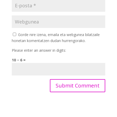
Gorde nire izena, emaila eta webgunea bilatzaile
honetan komentatzen dudan hurrengorako.
Please enter an answer in digits:
10 − 6 =