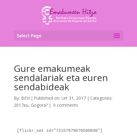
Select Page
Gure emakumeak
sendalariak eta euren
sendabideak
By:
BEH
|
Published on: Urt 31, 2017
|
Categories:
2017eu
,
Gogora?
|
0 comments
[flickr_set id="72157679676590836"]