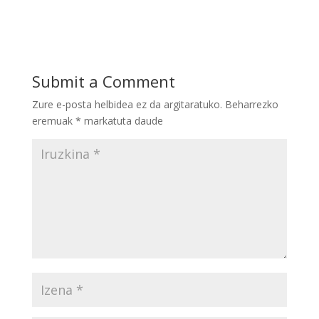
Submit a Comment
Zure e-posta helbidea ez da argitaratuko.
Beharrezko
eremuak
*
markatuta daude