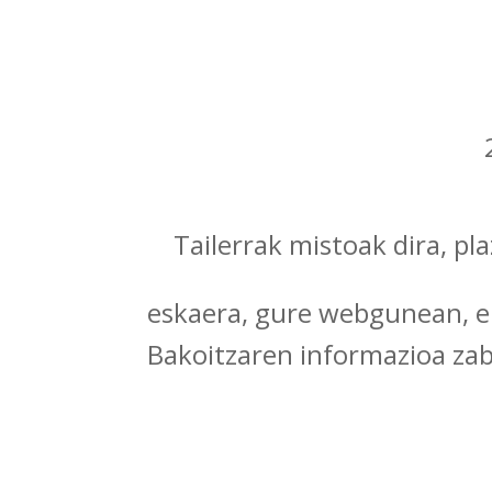
Tailerrak mistoak dira, p
eskaera, gure webgunean, 
Bakoitzaren informazioa zab