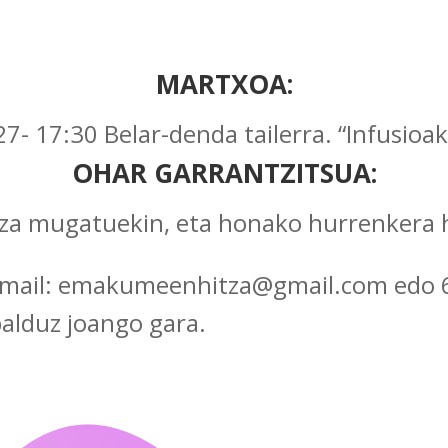
MARTXOA:
27- 17:30 Belar-denda tailerra. “Infusioak
OHAR GARRANTZITSUA:
laza mugatuekin, eta honako hurrenkera 
email: emakumeenhitza@gmail.com edo 6
alduz joango gara.