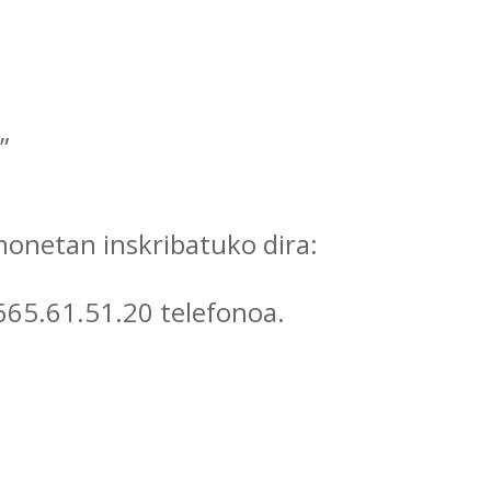
”
honetan inskribatuko dira:
65.61.51.20 telefonoa.