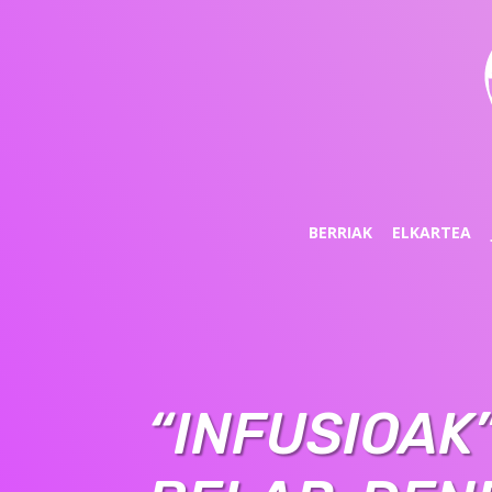
BERRIAK
ELKARTEA
“INFUSIOAK