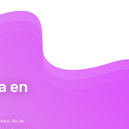
a en
ónico. No te