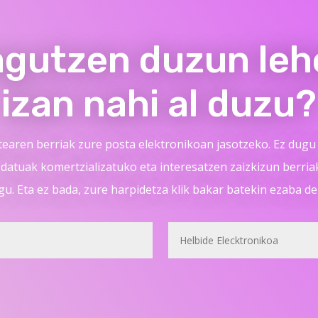
agutzen duzun leh
izan nahi al duzu?
tearen berriak zure posta elektronikoan jasotzeko. Ez dugu 
 datuak komertzializatuko eta interesatzen zaizkizun berriak 
gu. Eta ez bada, zure harpidetza klik bakar batekin ezaba d