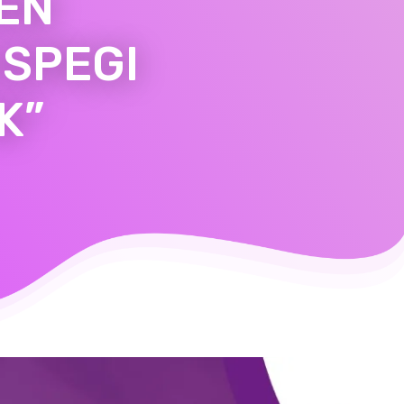
EN
USPEGI
K”