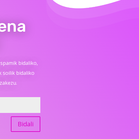
ena
spamik bidaliko,
soilik bidaliko
ezakezu.
Bidali