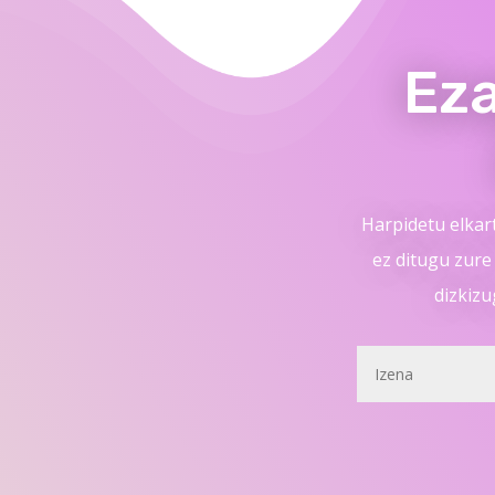
Ez
Harpidetu elkar
ez ditugu zure
dizkizu