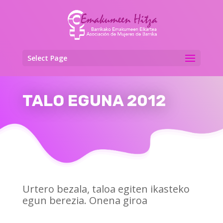
Select Page
TALO EGUNA 2012
Urtero bezala, taloa egiten ikasteko
egun berezia. Onena giroa