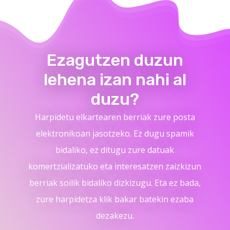
Ezagutzen duzun
lehena izan nahi al
duzu?
Harpidetu elkartearen berriak zure posta
elektronikoan jasotzeko. Ez dugu spamik
bidaliko, ez ditugu zure datuak
komertzializatuko eta interesatzen zaizkizun
berriak soilik bidaliko dizkizugu. Eta ez bada,
zure harpidetza klik bakar batekin ezaba
dezakezu.