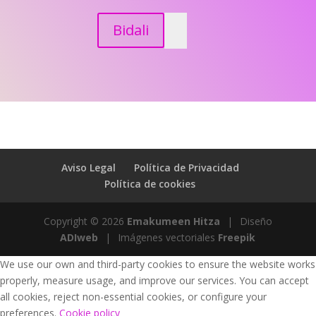
Bidali
Aviso Legal
Política de Privacidad
Política de cookies
Copyright © 2026
Emakumeen Hitza
|
Diseño
ADIweb
|
Imágenes vectoriales
Freepik
We use our own and third-party cookies to ensure the website works
properly, measure usage, and improve our services. You can accept
all cookies, reject non-essential cookies, or configure your
preferences.
Cookie policy