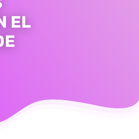
S
N EL
DE