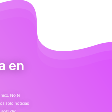
a en
ónico. No te
s solo noticias
solo clic.