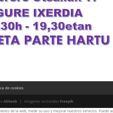
ica de cookies
ño
ADIweb
|
Imágenes vectoriales
Freepik
miento de la web, medir su uso y mejorar nuestros servicios. Puede ac