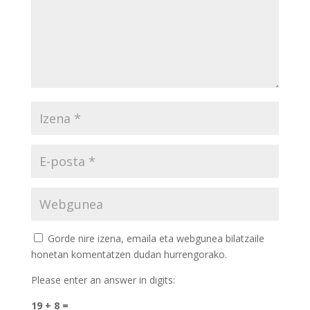
Gorde nire izena, emaila eta webgunea bilatzaile
honetan komentatzen dudan hurrengorako.
Please enter an answer in digits:
19 + 8 =