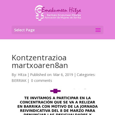
Select Page
Kontzentrazioa
martxoaren8an
By:
HItza
|
Published on: Mar 6, 2019
|
Categories:
BERRIAK
|
0 comments