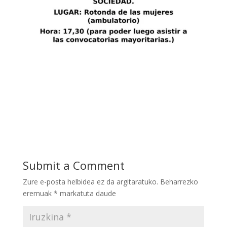
Submit a Comment
Zure e-posta helbidea ez da argitaratuko.
Beharrezko
eremuak
*
markatuta daude