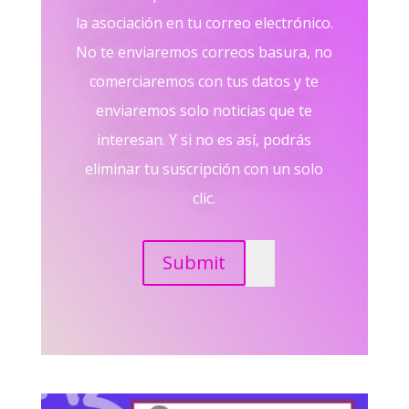
la asociación en tu correo electrónico.
No te enviaremos correos basura, no
comerciaremos con tus datos y te
enviaremos solo noticias que te
interesan. Y si no es así, podrás
eliminar tu suscripción con un solo
clic.
Submit