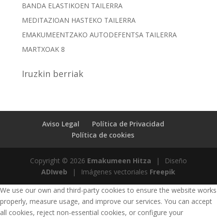
BANDA ELASTIKOEN TAILERRA
MEDITAZIOAN HASTEKO TAILERRA
EMAKUMEENTZAKO AUTODEFENTSA TAILERRA
MARTXOAK 8
Iruzkin berriak
Aviso Legal
Política de Privacidad
Política de cookies
Copyright © 2026
Emakumeen Hitza
|
Diseño
ADIweb
|
Imágenes vectoriales
Freepik
We use our own and third-party cookies to ensure the website works
properly, measure usage, and improve our services. You can accept
all cookies, reject non-essential cookies, or configure your