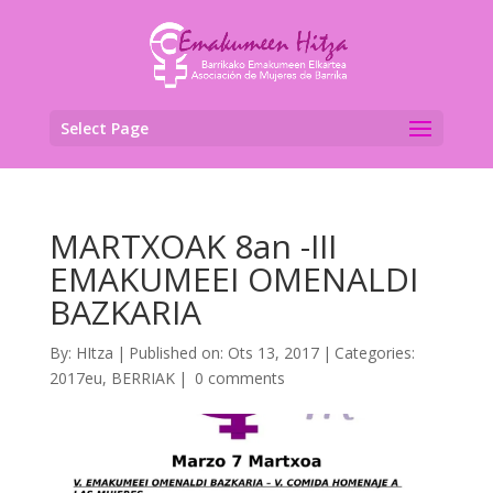
Select Page
MARTXOAK 8an -III
EMAKUMEEI OMENALDI
BAZKARIA
By:
HItza
|
Published on: Ots 13, 2017
|
Categories:
2017eu
,
BERRIAK
|
0 comments