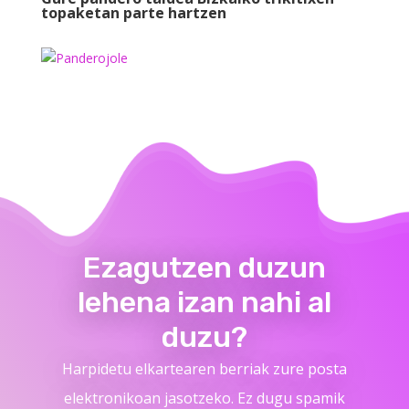
topaketan parte hartzen
Ezagutzen duzun
lehena izan nahi al
duzu?
Harpidetu elkartearen berriak zure posta
elektronikoan jasotzeko. Ez dugu spamik