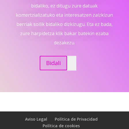
bidaliko, ez ditugu zure datuak
komertzializatuko eta interesatzen zaizkizun
berriak soilik bidaliko dizkizugu. Eta ez bada,
zure harpidetza klik bakar batekin ezaba
dezakezu.
Bidali
Aviso Legal
Política de Privacidad
Política de cookies