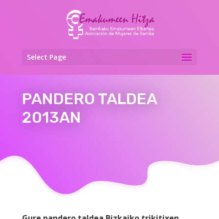
Select Page
PANDERO TALDEA
2013AN
Gure pandero taldea Bizkaiko trikitixen