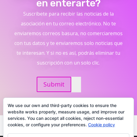
en enterarte?
Suscríbete para recibir las noticias de la
asociación en tu correo electrónico. No te
enviaremos correos basura, no comerciaremos
con tus datos y te enviaremos solo noticias que
te interesan. Y si no es así, podrás eliminar tu
suscripción con un solo clic.
Submit
We use our own and third-party cookies to ensure the
website works properly, measure usage, and improve our
services. You can accept all cookies, reject non-essential
cookies, or configure your preferences.
Cookie policy