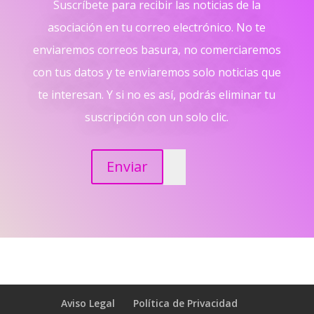
Suscríbete para recibir las noticias de la
asociación en tu correo electrónico. No te
enviaremos correos basura, no comerciaremos
con tus datos y te enviaremos solo noticias que
te interesan. Y si no es así, podrás eliminar tu
suscripción con un solo clic.
Enviar
Aviso Legal
Política de Privacidad