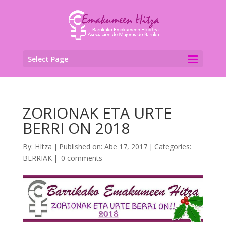
Select Page
ZORIONAK ETA URTE
BERRI ON 2018
By:
HItza
|
Published on: Abe 17, 2017
|
Categories:
BERRIAK
|
0 comments