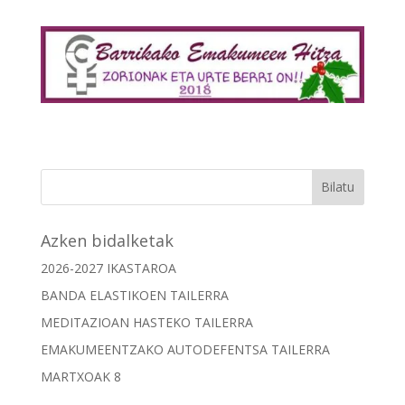
Azken bidalketak
2026-2027 IKASTAROA
BANDA ELASTIKOEN TAILERRA
MEDITAZIOAN HASTEKO TAILERRA
EMAKUMEENTZAKO AUTODEFENTSA TAILERRA
MARTXOAK 8